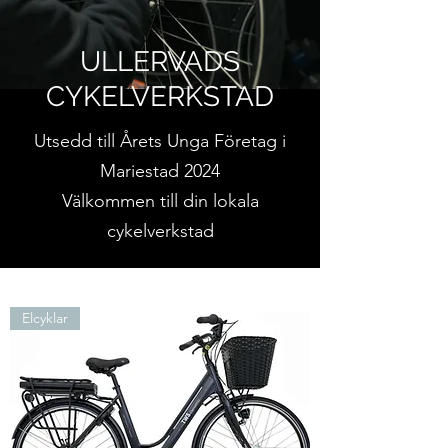
ULLERVADS
CYKELVERKSTAD
Utsedd till Årets Unga Företag i
Mariestad 2024
Välkommen till din lokala
cykelverkstad
Elcyklar