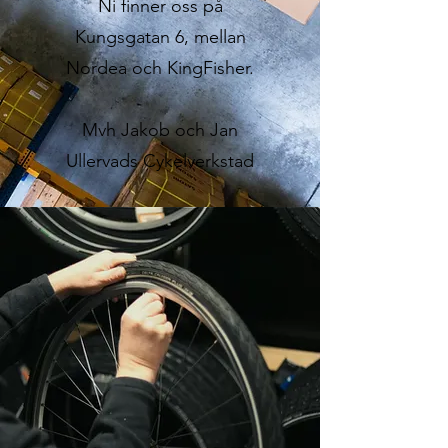
Ni finner oss på
Kungsgatan 6, mellan
Nordea och KingFisher.
Mvh Jakob och Jan
Ullervads Cykelverkstad