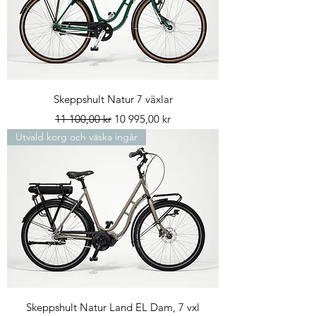
Skeppshult Natur 7 växlar
Ordinarie pris
Reapris
11 100,00 kr
10 995,00 kr
Utvald korg och väska ingår
Skeppshult Natur Land EL Dam, 7 vxl