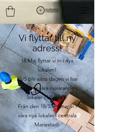
Vi flyttar till ny
adress!
18 Maj flyttar vi in i nya
lokalen!
15/5 blir sista dagen vi har
öppet i våra nuvarande
lokaler i Ullervad.
Från den 18/5 öppnar vi i
våra nya lokaler i centrala
Mariestad!