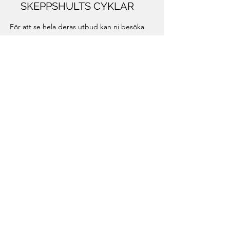
SKEPPSHULTS CYKLAR
För att se hela deras utbud kan ni besöka
Skeppshults hemsida genom att
klicka här
För lagersaldo och leveranstid kontakta oss
för mer information