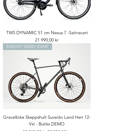
TWS DYNAMIC 51 cm Nexus 7 -Satinsvart
Pris
21 990,00 kr
ENDAST DEMO KVAR!
Gravelbike Skeppshult Suverän Land Herr 12-
Vxl - Butiks DEMO
Ordinarie pris
Reapris