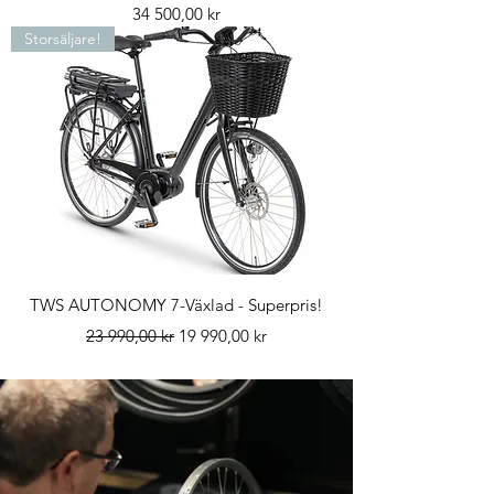
Pris
34 500,00 kr
Storsäljare!
TWS AUTONOMY 7-Växlad - Superpris!
Ordinarie pris
Reapris
23 990,00 kr
19 990,00 kr