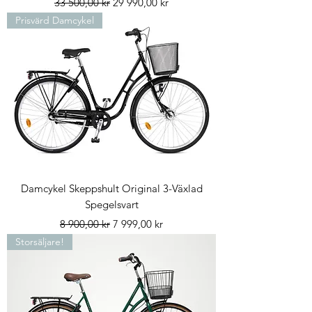
33 500,00 kr
29 990,00 kr
Prisvärd Damcykel
Damcykel Skeppshult Original 3-Växlad
Spegelsvart
Ordinarie pris
Reapris
8 900,00 kr
7 999,00 kr
Storsäljare!