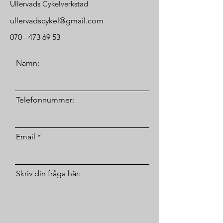
Ullervads Cykelverkstad
ullervadscykel@gmail.com
070 - 473 69 53
Namn:
Telefonnummer:
Email
Skriv din fråga här: